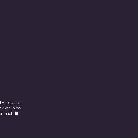
 En daarbij
ekker in de
en met dit